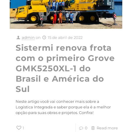
admin
on
15 de abril de 2022
Sistermi renova frota
com o primeiro Grove
GMK5250XL-1 do
Brasil e América do
Sul
Neste artigo você vai conhecer mais sobre a
Logística Integrada e saber porque ela é a melhor
opção para suas obras e projetos. Confira!
1
0
Read more