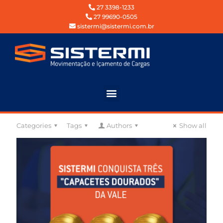
27 3398-1233
27 99690-0505
sistermi@sistermi.com.br
Categories
Tags
Authors
Show all