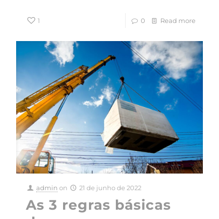
1
0
Read more
admin
on
21 de junho de 2022
As 3 regras básicas