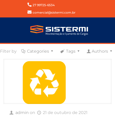
27 99725-6534
comercial@sistermi.com.br
Filter by
Categories
Tags
Authors
admin
on
21 de outubro de 2021