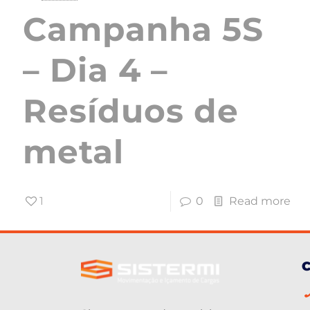
Campanha 5S
– Dia 4 –
Resíduos de
metal
1
0
Read more
C