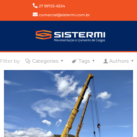
27 99725-6534
comercial@sistermi.com.br
Filter by
Categories
Tags
Authors