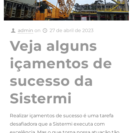
admin
on
27 de abril de 2023
Veja alguns
içamentos de
sucesso da
Sistermi
Realizar içamentos de sucesso é uma tarefa
desafiadora que a Sistermi executa com
excelência. Mas o que torna nossa atuação tão