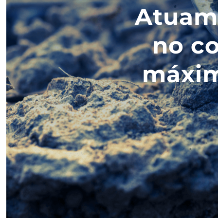
Atuamo
no co
máxim