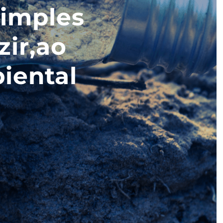
simples
zir,ao
iental