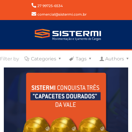
27 99725-6534
comercial@sistermi.com.br
Filter by
Categories
Tags
Authors