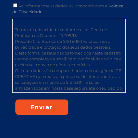
Ao informar meus dados, eu concordo com a
Política
de Privacidade
.
*
Termo de privacidade conforme a Lei Geral de
Proteção de Dados nº 13.709/18
Prezado Cliente, nós da SISTERMI valorizamos a
privacidade e proteção dos seus dados pessoais.
Desta forma, os seus dados fornecidos neste cadastro
(nome completo e e-mail) têm por finalidade única e
exclusiva o envio de ofertas e notícias.
Os seus dados são compartilhados com a agência GB
CREATIVE que realiza o processo de atendimento as
solicitações em nome da SISTERMI e serão
armazenados em nossa base segura até o seu pedido
de cancelamento do envio de ofertas e notícias,
quando serão devidamente descartados.
Qualquer dúvida entre em contato com nosso
Encarregado de dados pelo canal oficial
disponibilizado em nosso site.