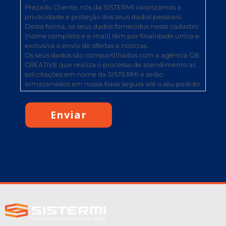
Prezado Cliente, nós da SISTERMI valorizamos a
privacidade e proteção dos seus dados pessoais.
Desta forma, os seus dados fornecidos neste cadastro
(nome completo e e-mail) têm por finalidade única e
exclusiva o envio de ofertas e notícias.
Os seus dados são compartilhados com a agência GB
CREATIVE que realiza o processo de atendimento as
solicitações em nome da SISTERMI e serão
armazenados em nossa base segura até o seu pedido
de cancelamento do envio de ofertas e notícias,
quando serão devidamente descartados.
Qualquer dúvida entre em contato com nosso
Encarregado de dados pelo canal oficial
disponibilizado em nosso site.