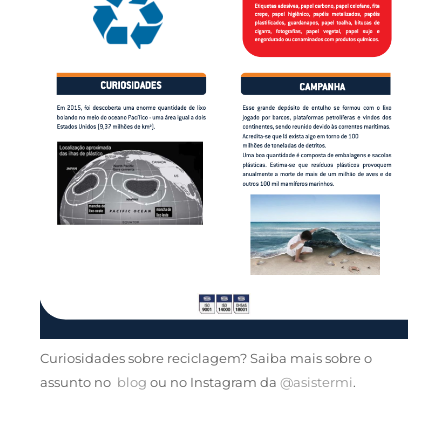
Curiosidades sobre reciclagem? Saiba mais sobre o
assunto no
blog
ou no Instagram da
@asistermi
.